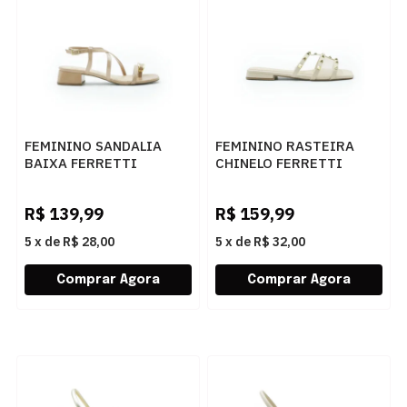
FEMININO SANDALIA
FEMININO RASTEIRA
BAIXA FERRETTI
CHINELO FERRETTI
6882P21514 GRANITE
669121204 TOSCANA
BISTRO
MANTEIGA
R$
139,99
R$
159,99
5
x
de
R$ 28,00
5
x
de
R$ 32,00