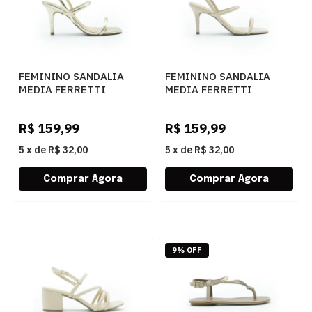
FEMININO SANDALIA
FEMININO SANDALIA
MEDIA FERRETTI
MEDIA FERRETTI
6797P19167 IRON OURO
6797P19167 TOSCANA
MANTEIGA
R$
159,99
R$
159,99
5
x
de
R$ 32,00
5
x
de
R$ 32,00
9% OFF