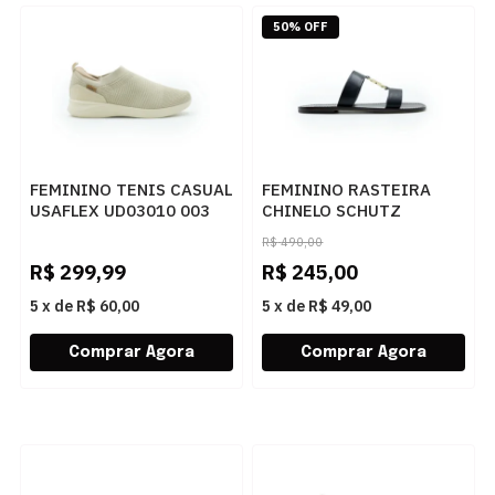
50% OFF
FEMININO TENIS CASUAL
FEMININO RASTEIRA
USAFLEX UD03010 003
CHINELO SCHUTZ
VANILLA
S2053300460003 BLACK
R$
490,00
R$
299,99
R$
245,00
5
x
de
R$ 60,00
5
x
de
R$ 49,00