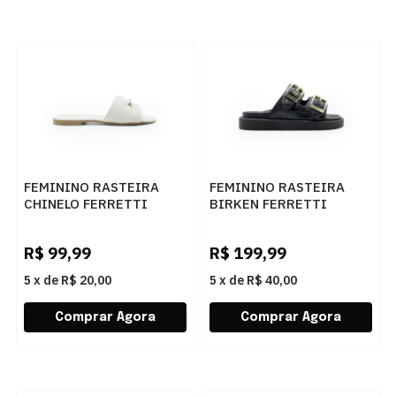
FEMININO RASTEIRA
FEMININO RASTEIRA
CHINELO FERRETTI
BIRKEN FERRETTI
A209429099 2 BRANCO
Z615628877 CROCO
PRETO SKIN PRETO
R$
99,99
R$
199,99
5
x
de
R$ 20,00
5
x
de
R$ 40,00