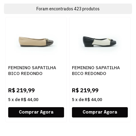
Foram encontrados
423
produtos
FEMININO SAPATILHA
FEMININO SAPATILHA
BICO REDONDO
BICO REDONDO
PICCADILLY 122043 5
PICCADILLY 250277 2
NUDE CLARO
PRETO
R$
219,99
R$
219,99
5
x
de
R$ 44,00
5
x
de
R$ 44,00