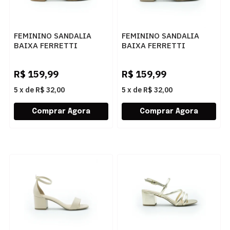
FEMININO SANDALIA
FEMININO SANDALIA
BAIXA FERRETTI
BAIXA FERRETTI
A222330887 NAPA
A223330887 METAL
GRANITE AMENDOA
ULTRA OURO LIGHT
R$
159,99
R$
159,99
5
x
de
R$ 32,00
5
x
de
R$ 32,00