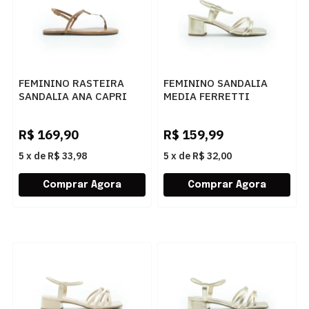
FEMININO RASTEIRA
FEMININO SANDALIA
SANDALIA ANA CAPRI
MEDIA FERRETTI
C3029400030025 AMBAR
A216230886 METAL
ULTRA OURO LIGHT
R$
169,90
R$
159,99
5
x
de
R$ 33,98
5
x
de
R$ 32,00