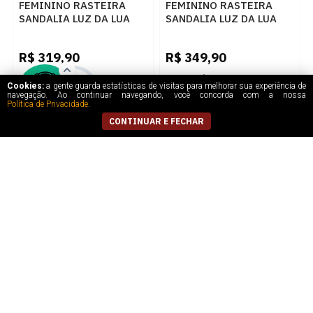
FEMININO RASTEIRA
FEMININO RASTEIRA
SANDALIA LUZ DA LUA
SANDALIA LUZ DA LUA
52217800 322 AMBAR
52217800 101 OURO
R$
319,90
R$
349,90
5
x
de
R$ 63,98
5
x
de
R$ 69,98
Cookies:
a gente guarda estatísticas de visitas para melhorar sua experiência de
navegação. Ao continuar navegando, você concorda com a nossa
Política de Privacidade
.
CONTINUAR E FECHAR
FEMININO SANDALIA
FEMININO CHANEL
MEDIA ANA CAPRI
MEDIO LUZ DA LUA
C3048900220013 OURO
58060001 29 VENUS