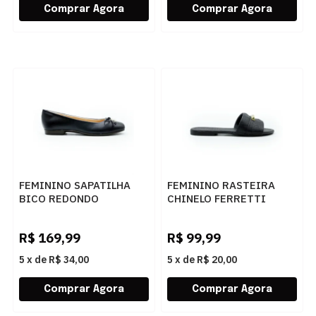
FEMININO SAPATILHA
FEMININO RASTEIRA
BICO REDONDO
CHINELO FERRETTI
FERRETTI 5655966 NAPA
A209429099 1 PRETO
ANTIK PRETO
R$
169,99
R$
99,99
5
x
de
R$ 34,00
5
x
de
R$ 20,00