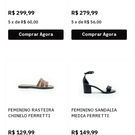
BRANCO
003 VANILLA
R$
299,99
R$
279,99
5
x
de
R$ 60,00
5
x
de
R$ 56,00
FEMININO RASTEIRA
FEMININO SANDALIA
CHINELO FERRETTI
MEDIA FERRETTI
Z667229185 GRANITE
6902P19132 INTENSE
CARAMELO
PRETO
R$
129,99
R$
149,99