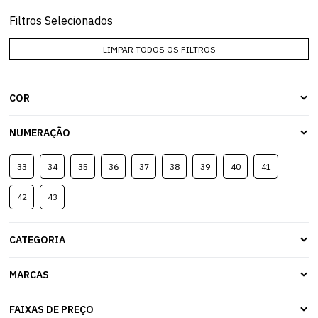
Filtros Selecionados
LIMPAR TODOS OS FILTROS
COR
NUMERAÇÃO
33
34
35
36
37
38
39
40
41
42
43
CATEGORIA
MARCAS
FAIXAS DE PREÇO