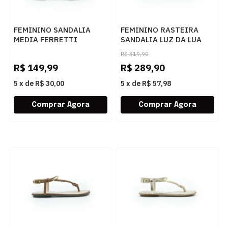
FEMININO SANDALIA
FEMININO RASTEIRA
MEDIA FERRETTI
SANDALIA LUZ DA LUA
6902P61100 TOSCANA
52217800 321 BASALTO
R$
319,90
MANTEIGA
R$
149,99
R$
289,90
5
x
de
R$ 30,00
5
x
de
R$ 57,98