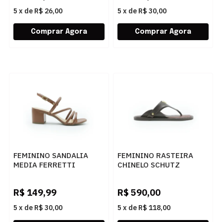
5
x
de
R$ 26,00
5
x
de
R$ 30,00
FEMININO SANDALIA
FEMININO RASTEIRA
MEDIA FERRETTI
CHINELO SCHUTZ
6902P61100 INTENSE
S2258900130003
CARAMELO
MAPLEWOOD
R$
149,99
R$
590,00
5
x
de
R$ 30,00
5
x
de
R$ 118,00