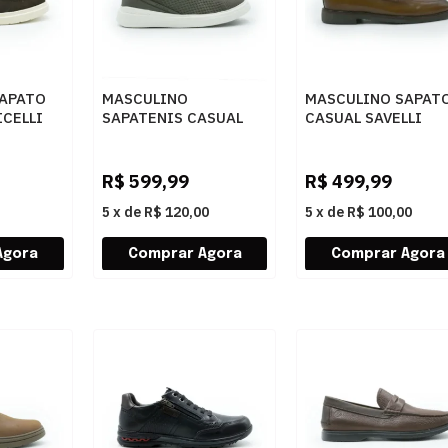
APATO
MASCULINO
MASCULINO SAPAT
ICELLI
SAPATENIS CASUAL
CASUAL SAVELLI
1
ARAMIS ADAPT
15903 WHISKY
FE
ARM213 RATO
R$
599,99
R$
499,99
5
x
de
R$ 120,00
5
x
de
R$ 100,00