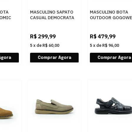
BOTA
MASCULINO SAPATO
MASCULINO BOTA
TOMIC
CASUAL DEMOCRATA
OUTDOOR GOGOW
STICO
BAY 273101 009
EPI PATY/D MUSGO
PRETO
R$
299,99
R$
479,99
5
x
de
R$ 60,00
5
x
de
R$ 96,00