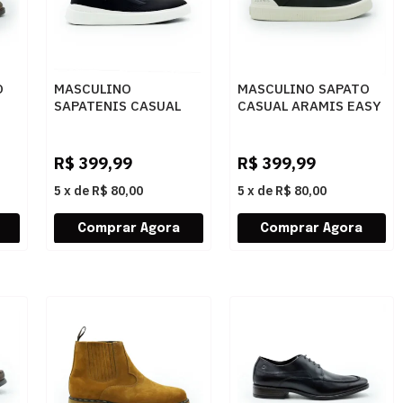
O
MASCULINO
MASCULINO SAPATO
SAPATENIS CASUAL
CASUAL ARAMIS EASY
ARAMIS JOURNEY SA
SKY ARM254 PRETO
ARM336K PRETO
R$
399,99
R$
399,99
5
x
de
R$ 80,00
5
x
de
R$ 80,00