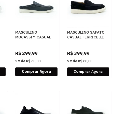
MASCULINO
MASCULINO SAPATO
MOCASSIM CASUAL
CASUAL FERRICELLI
VE
DEMOCRATA MULE
STE05-10CA00
NZA
647102 001 NAVY
CAMURCA PRETO
UNIS.STELV
R$
299,99
R$
399,99
5
x
de
R$ 60,00
5
x
de
R$ 80,00