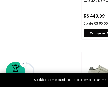
CASUAL DEM
DOHA 597103
MOURO
R$
449,99
5
x
de
R$ 90,00
Cookies:
a gente guarda estatísticas de visitas para me
MASCULINO
SAPATENIS C
FERRICELLI A