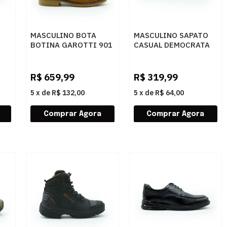
MASCULINO BOTA
MASCULINO SAPATO
BOTINA GAROTTI 901
CASUAL DEMOCRATA
0
CASTOR
MOSCATO 622101 001
AO
PRETO
R$
659,99
R$
319,99
5
x
de
R$ 132,00
5
x
de
R$ 64,00