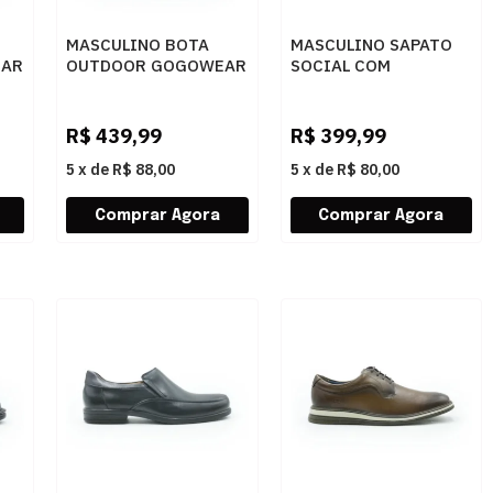
MASCULINO BOTA
MASCULINO SAPATO
EAR
OUTDOOR GOGOWEAR
SOCIAL COM
EPI A16 SHADOW/D
CADARCO DEMOCRATA
GRAFITE/LARANJA
AIR MAGNUM 593101
001 PRETO
R$
439,99
R$
399,99
5
x
de
R$ 88,00
5
x
de
R$ 80,00