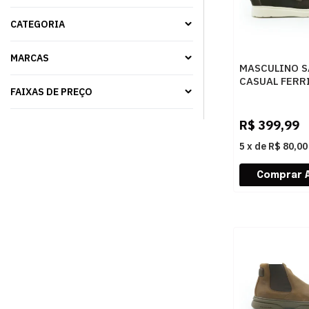
CATEGORIA
MARCAS
MASCULINO S
CASUAL FERR
FAIXAS DE PREÇO
STE05-10CA0
CAMURCA CA
UNIS.STELVI
R$
399,99
5
x
de
R$ 80,00