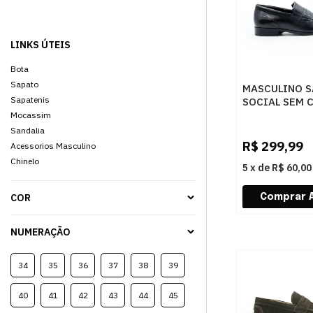
LINKS ÚTEIS
Bota
Sapato
MASCULINO S
Sapatenis
SOCIAL SEM 
DEMOCRATA 
Mocassim
646102 001 
Sandalia
R$
299,99
Acessorios Masculino
Chinelo
5
x
de
R$ 60,00
COR
NUMERAÇÃO
34
35
36
37
38
39
40
41
42
43
44
45