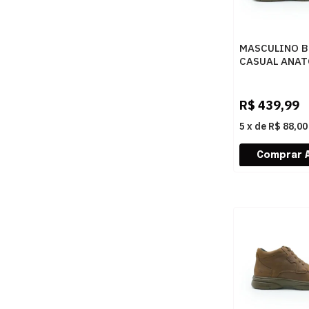
MASCULINO 
CASUAL ANA
GEL 7651 RU
CONHAQUE
R$
439,99
5
x
de
R$ 88,00