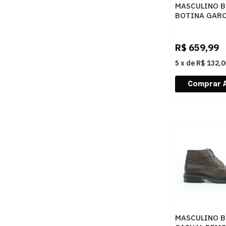
MASCULINO 
BOTINA GARO
TAUPE
R$
659,99
5
x
de
R$ 132,0
MASCULINO 