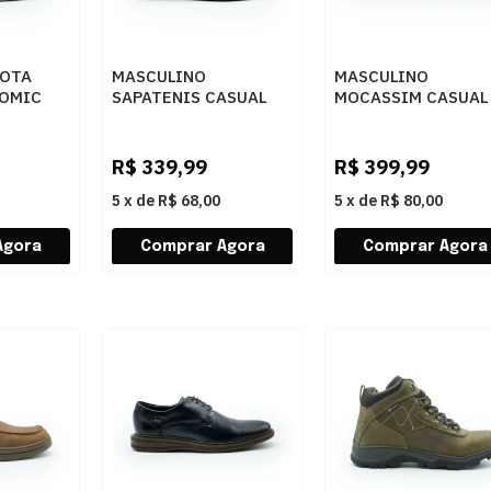
BOTA
MASCULINO
MASCULINO
TOMIC
SAPATENIS CASUAL
MOCASSIM CASUAL
STICO
PEGADA 114861 03
ANATOMIC GEL 831
ANILINA
FLOATER OIL PINH
PRETO/WASHED
R$
339,99
R$
399,99
BORDO
5
x
de
R$ 68,00
5
x
de
R$ 80,00