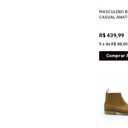
MASCULINO 
CASUAL ANA
GEL 7671 RU
CONHAQUE
R$
439,99
5
x
de
R$ 88,00