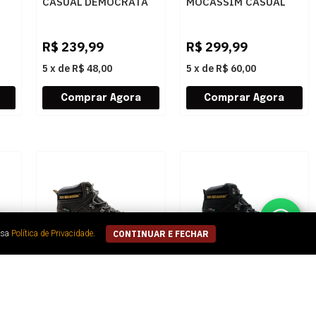
CASUAL DEMOCRATA
MOCASSIM CASUAL
HI-
WEEKEND 514101 003
DEMOCRATA TOM
OKE
SMOKE
651101 002 MOGNO
R$
239,99
R$
299,99
5
x
de
R$ 48,00
5
x
de
R$ 60,00
ssa
Política de Privacidade
.
CONTINUAR E FECHAR
MASCULINO BOTA
MASCULINO BOTA
OUTDOOR BRADOK
OUTDOOR BRADOK
HI-
WBT6275 002 CRAZY
WBT6275 073 BOLD