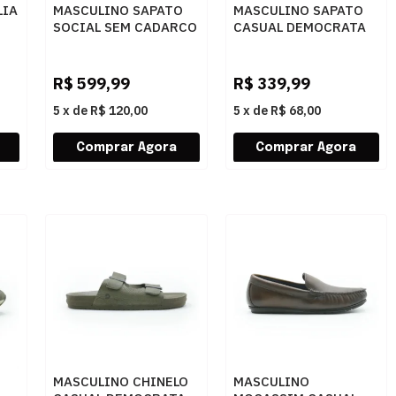
LIA
MASCULINO SAPATO
MASCULINO SAPATO
SOCIAL SEM CADARCO
CASUAL DEMOCRATA
OPANANKEN 69411
DUNE HI-SO 298201
PRETO
002 TAN
R$
599,99
R$
339,99
5
x
de
R$ 120,00
5
x
de
R$ 68,00
MASCULINO CHINELO
MASCULINO