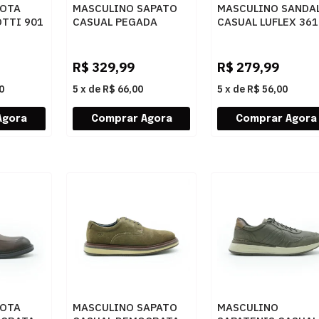
BOTA
MASCULINO SAPATO
MASCULINO SANDA
TTI 901
CASUAL PEGADA
CASUAL LUFLEX 361
127602 03 JEANS
PRETO
AREIA
R$
329,99
R$
279,99
0
5
x
de
R$ 66,00
5
x
de
R$ 56,00
BOTA
MASCULINO SAPATO
MASCULINO