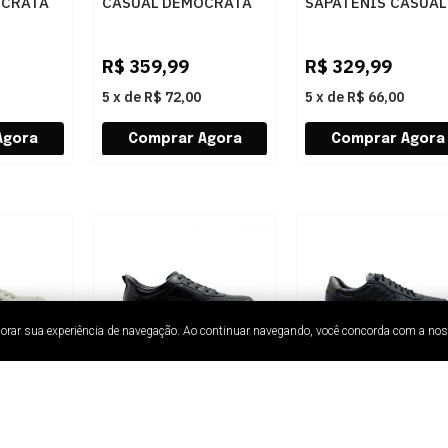
OCRATA
CASUAL DEMOCRATA
SAPATENIS CASUAL
 002
DURANT 596101 004
DEMOCRATA MARK 
CAFE
SO 662101 003 SM
R$
359,99
R$
329,99
5
x
de
R$ 72,00
5
x
de
R$ 66,00
lhorar sua experiência de navegação. Ao continuar navegando, você concorda com a no
MASCULINO
MASCULINO
ASUAL
SAPATENIS CASUAL
SAPATENIS CASUAL
ZERA II
DEMOCRATA DRAFT
DEMOCRATA MARK 