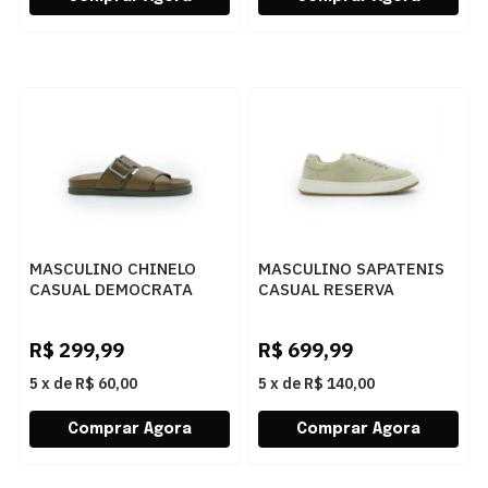
MASCULINO CHINELO
MASCULINO SAPATENIS
CASUAL DEMOCRATA
CASUAL RESERVA
DOCK 554101 002
GIORNO R753160078
CONHAQUE
0001 CREME
R$
299,99
R$
699,99
5
x
de
R$ 60,00
5
x
de
R$ 140,00