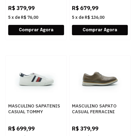
PRETO INTENSO/PRETO
R$
379,99
R$
679,99
5
x
de
R$ 76,00
5
x
de
R$ 136,00
MASCULINO SAPATENIS
MASCULINO SAPATO
CASUAL TOMMY
CASUAL FERRACINI
HILFIGER
AUSTIN 5168 675 L EASY
THFM0FM02576 YBS
TABACO
R$
699,99
R$
379,99
WHITE