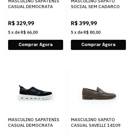
MASCULINO SAPATENIS
MASCULINO SAPATO
CASUAL DEMOCRATA
SOCIAL SEM CADARCO
BILL 240902 001 PRETO
DEMOCRATA AIR
MAGNUM 593102 001
R$
329,99
R$
399,99
PRETO
5
x
de
R$ 66,00
5
x
de
R$ 80,00
MASCULINO SAPATENIS
MASCULINO SAPATO
CASUAL DEMOCRATA
CASUAL SAVELLI 14109
GROOVE FUL 240701 001
LATEGO PINHAO