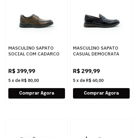
MASCULINO SAPATO
MASCULINO SAPATO
SOCIAL COM CADARCO
CASUAL DEMOCRATA
DEMOCRATA AIR
NOAH 273302 001 PRETO
MAGNUM 593101 002
R$
399,99
R$
299,99
TAN
5
x
de
R$ 80,00
5
x
de
R$ 60,00