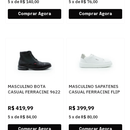
5
x
de
R$ 140,00
5
x
de
R$ 76,00
MASCULINO BOTA
MASCULINO SAPATENIS
CASUAL FERRACINI 9622
CASUAL FERRACINI FLIP
665 A WHITER DEGRADE
6785 729 D FLAT
PRETO
BRANCO
R$
419,99
R$
399,99
5
x
de
R$ 84,00
5
x
de
R$ 80,00