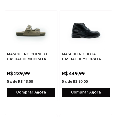
MASCULINO CHINELO
MASCULINO BOTA
CASUAL DEMOCRATA
CASUAL DEMOCRATA
WEEKEND 514101 004
DOHA 597103 001 PRETO
RATO
R$
239,99
R$
449,99
5
x
de
R$ 48,00
5
x
de
R$ 90,00