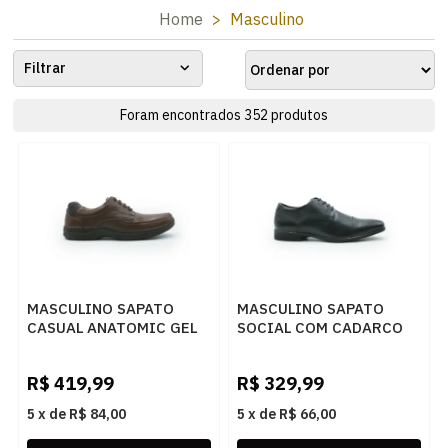
Home
Masculino
Filtrar
Foram encontrados
352
produtos
MASCULINO SAPATO
MASCULINO SAPATO
CASUAL ANATOMIC GEL
SOCIAL COM CADARCO
1009 FLOATER PINHAO
FERRACINI LONDON 4476
281 G EASY PRETO
R$
419,99
R$
329,99
5
x
de
R$ 84,00
5
x
de
R$ 66,00