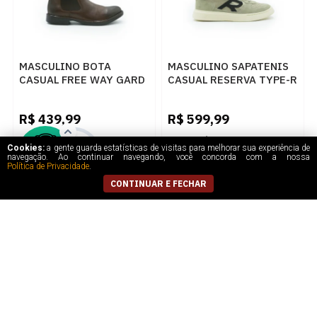
MASCULINO BOTA
MASCULINO SAPATENIS
CASUAL FREE WAY GARD
CASUAL RESERVA TYPE-R
CASTOR
NEO R752140096 0001
OCRE/PRETO
R$
439,99
R$
599,99
5
x
de
R$ 88,00
5
x
de
R$ 120,00
Cookies:
a gente guarda estatísticas de visitas para melhorar sua experiência de
navegação. Ao continuar navegando, você concorda com a nossa
Política de Privacidade
.
CONTINUAR E FECHAR