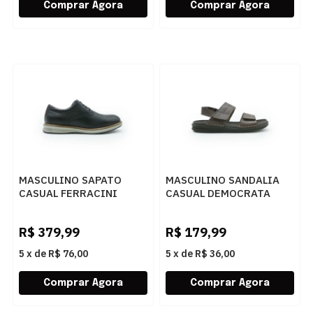
MASCULINO SAPATO
MASCULINO SANDALIA
CASUAL FERRACINI
CASUAL DEMOCRATA
AUSTIN 5168 675 G
LAZY 693104 004
EASY PRETO
MOURO
R$
379,99
R$
179,99
5
x
de
R$ 76,00
5
x
de
R$ 36,00