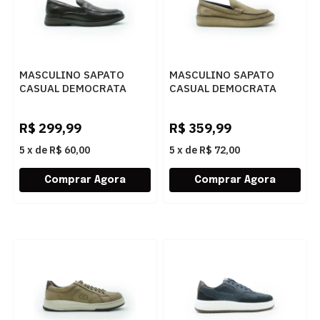
MASCULINO SAPATO
MASCULINO SAPATO
CASUAL DEMOCRATA
CASUAL DEMOCRATA
NOAH 273302 002
MARINO 604402 004
TABACO
RATO
R$
299,99
R$
359,99
5
x
de
R$ 60,00
5
x
de
R$ 72,00