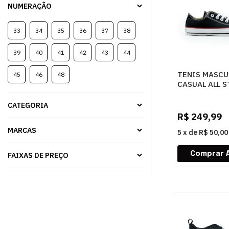
NUMERAÇÃO
33
34
35
36
37
38
39
40
41
42
43
44
TENIS MASCU
45
46
48
CASUAL ALL S
CT0001 PTOV
CATEGORIA
R$
249,99
MARCAS
5
x
de
R$ 50,00
FAIXAS DE PREÇO