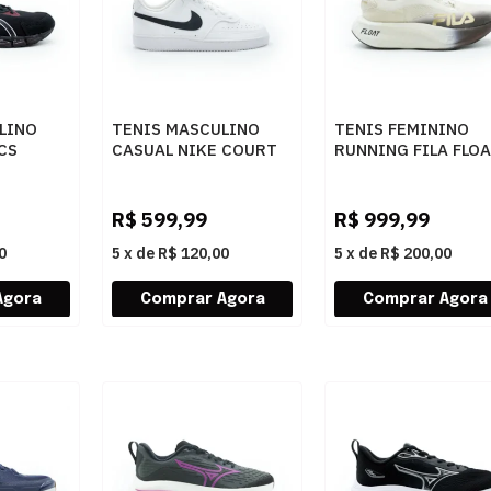
LINO
TENIS MASCULINO
TENIS FEMININO
CS
CASUAL NIKE COURT
RUNNING FILA FLO
VISI DH2987-101
MAXX F02R00124
5
101BRANCOPRETO
7557BEGE
R$
599,99
R$
999,99
0
5
x
de
R$ 120,00
5
x
de
R$ 200,00