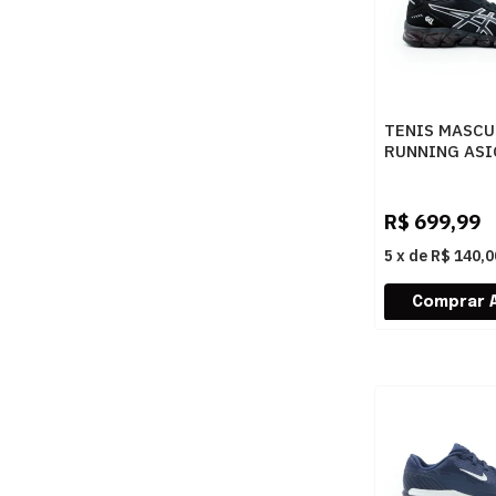
TENIS MASCU
RUNNING ASI
QUANTUM 36
1201B018 00
R$
699,99
5
x
de
R$ 140,0