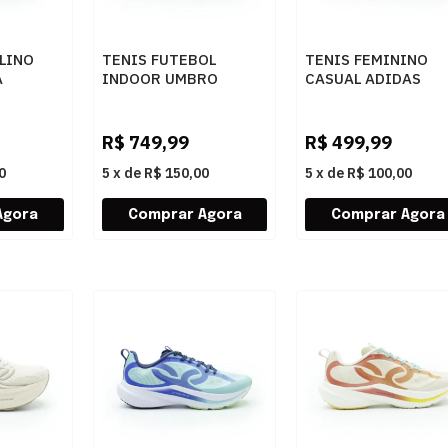
LINO
TENIS FUTEBOL
TENIS FEMININO
A
INDOOR UMBRO
CASUAL ADIDAS
ADAMANT PR
GRAND COUR KJ78
U03FB00291
BEGE
INZA
424SCOOTER
R$
749,99
R$
499,99
0
5
x
de
R$ 150,00
5
x
de
R$ 100,00