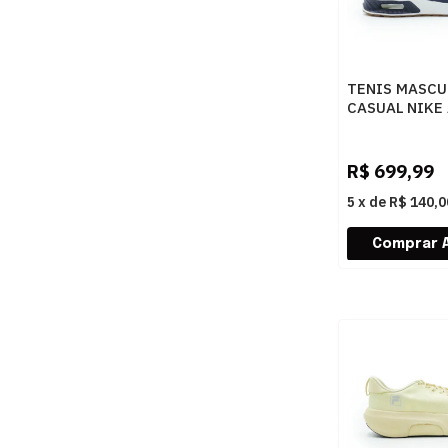
TENIS MASCU
CASUAL NIKE
BI IO9416-40
400AZUL
R$
699,99
5
x
de
R$ 140,0