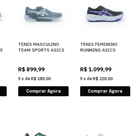
TENIS MASCULINO
TENIS FEMININO
CS
TEAM SPORTS ASICS
RUNNING ASICS
CHALLENGER
FUJITRABUC
1041A510.020 020
1012B938.001 001
R$
899,99
R$
1.099,99
5
x
de
R$ 180,00
5
x
de
R$ 220,00