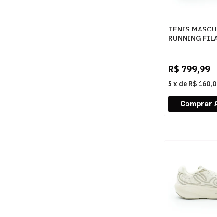
TENIS MASCU
RUNNING FIL
SPEEDROCK
F01R00214
7596CREMEC
R$
799,99
5
x
de
R$ 160,0