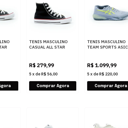
LINO
TENIS MASCULINO
TENIS MASCULINO
TAR
CASUAL ALL STAR
TEAM SPORTS ASI
MH.
CT0004 PTOVMH
RESOLUTION
1041A481.402 402
R$
279,99
R$
1.099,99
5
x
de
R$ 56,00
5
x
de
R$ 220,00