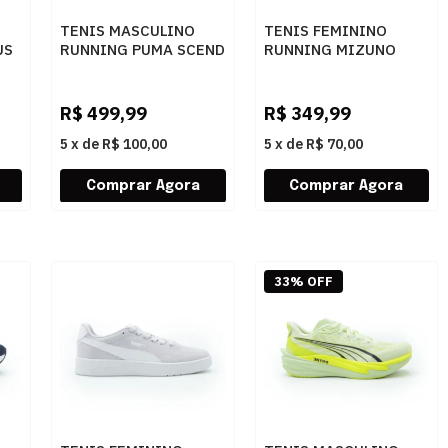
TENIS MASCULINO
TENIS FEMININO
US
RUNNING PUMA SCEND
RUNNING MIZUNO
PRO 31077901 01
VIRTUE 2 101136136
ARENIT
R$
499,99
R$
349,99
5
x
de
R$ 100,00
5
x
de
R$ 70,00
33% OFF