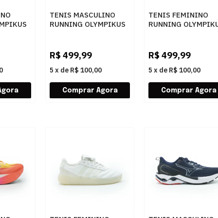
INO
TENIS MASCULINO
TENIS FEMININO
MPIKUS
RUNNING OLYMPIKUS
RUNNING OLYMPIK
3758365
CORRE VENT
CORRE VENT
43447473 PISCINA
43447473 ALGMLT
R$
499,99
R$
499,99
0
5
x
de
R$ 100,00
5
x
de
R$ 100,00