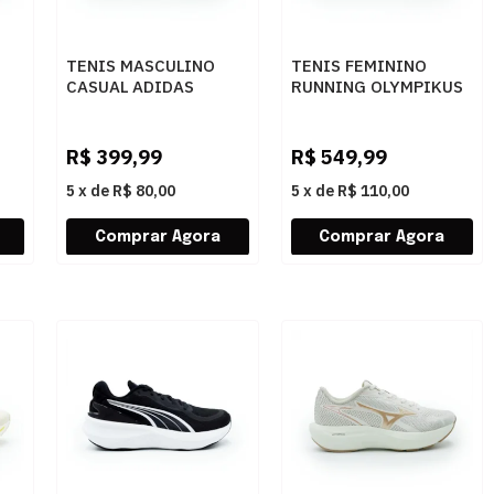
TENIS MASCULINO
TENIS FEMININO
CASUAL ADIDAS
RUNNING OLYMPIKUS
34
GRAND COUR KJ7814
CORRE MAX 43758365
FTWWHTCBLACKFTWWHT
ARTPTO
R$
399,99
R$
549,99
5
x
de
R$ 80,00
5
x
de
R$ 110,00