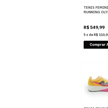
TENIS FEMIN
RUNNING OLY
CORRE MAX 4
ALGBEG
R$
549,99
5
x
de
R$ 110,0