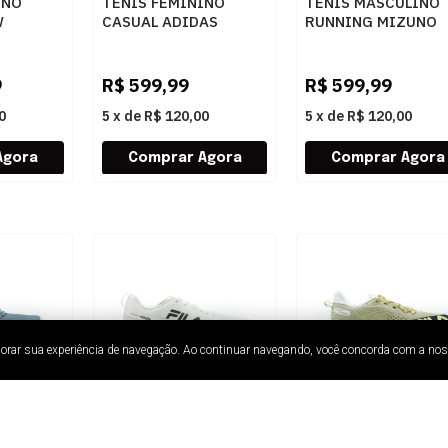
INO
TENIS FEMININO
TENIS MASCULINO
W
CASUAL ADIDAS
RUNNING MIZUNO
ELV5
BARREDA MU HP6920
WAVE DYNAS
BRANCO
101139139 MARIN
9
R$
599,99
R$
599,99
0
5
x
de
R$ 120,00
5
x
de
R$ 120,00
lhorar sua experiência de navegação. Ao continuar navegando, você concorda com a no
LINO
TENIS FEMININO
TENIS FEMININO
 ASICS
RUNNING FILA RACER
RUNNING FILA RAC