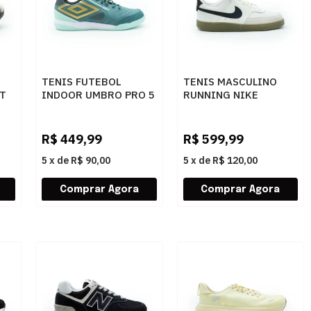
TENIS FUTEBOL
TENIS MASCULINO
AT
INDOOR UMBRO PRO 5
RUNNING NIKE
BUMP U01FB042
FQ8075133 BGEPTO
515PETROLEO
R$
449,99
R$
599,99
5
x
de
R$ 90,00
5
x
de
R$ 120,00