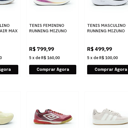
LINO
TENIS FEMININO
TENIS MASCULINO
 AIR MAX
RUNNING MIZUNO
RUNNING MIZUNO
0
NEO AURA 101169169
101144144 PRET90
PTODLA
R$
799,99
R$
499,99
0
5
x
de
R$ 160,00
5
x
de
R$ 100,00