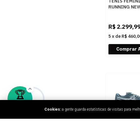
TENIS FEMIN
RUNNING NE
BALANCE WRC
WRCEL4JM
R$
2.299,9
5
x
de
R$ 460,0
Cookies:
a gente guarda estatísticas de visitas para me
TENIS MASCU
TEAM SPORTS