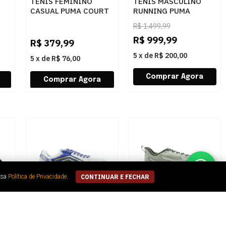
TENIS FEMININO
TENIS MASCULINO
CASUAL PUMA COURT
RUNNING PUMA
LALL 40840706 06
DEVIATE NI 31212304
R$
1.499,99
O
04
R$
999,99
R$
379,99
5
x
de
R$ 200,00
5
x
de
R$ 76,00
ssa
Política de Privacidade
.
CONTINUAR E FECHAR
TENIS FUTEBOL
TENIS MASCULINO
ER
SOCIETY UMBRO PRO
RUNNING MIZUNO