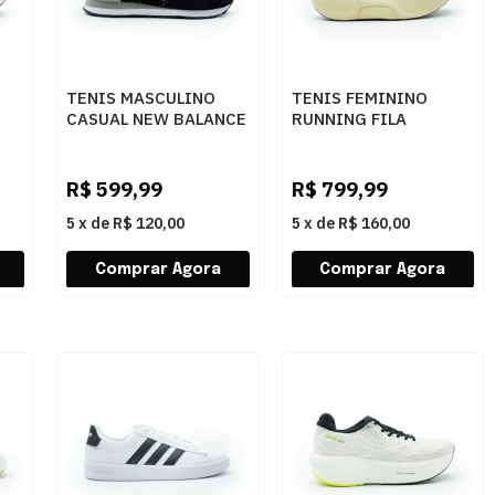
TENIS MASCULINO
TENIS FEMININO
CASUAL NEW BALANCE
RUNNING FILA
ML574 ML574GAB
SPEEDROCK
F02R00215
7596CREMECINZA
R$
599,99
R$
799,99
5
x
de
R$ 120,00
5
x
de
R$ 160,00