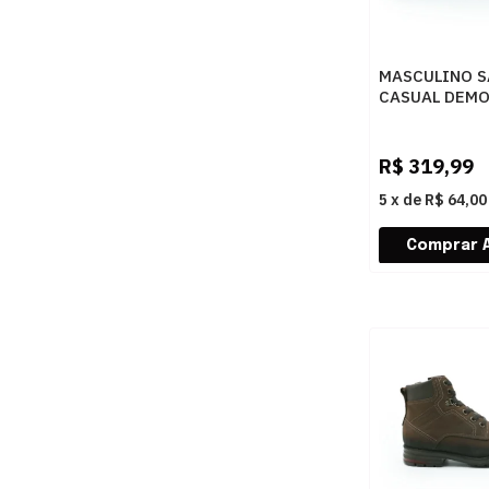
MASCULINO S
CASUAL DEM
MOSCATO 622
PRETO
R$
319,99
5
x
de
R$ 64,00