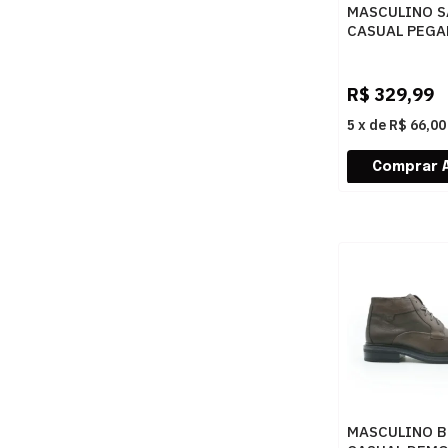
MASCULINO S
CASUAL PEGA
127602 03 JE
AREIA
R$
329,99
5
x
de
R$ 66,00
MASCULINO 