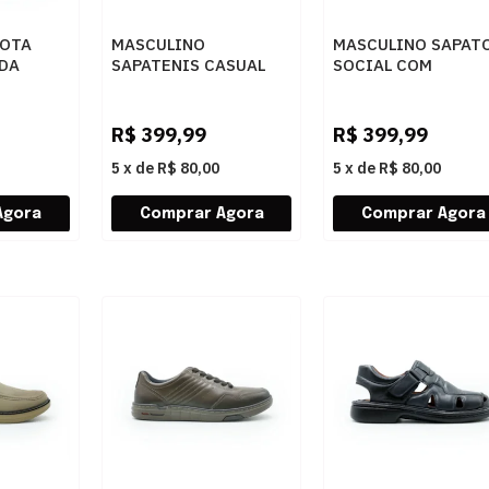
BOTA
MASCULINO
MASCULINO SAPAT
DA
SAPATENIS CASUAL
SOCIAL COM
USTIC
ARAMIS JOURNEY SA
CADARCO DEMOCR
TRETCH
ARM336K MARINHO
AIR MAGNUM 5931
001 PRETO
R$
399,99
R$
399,99
5
x
de
R$ 80,00
5
x
de
R$ 80,00