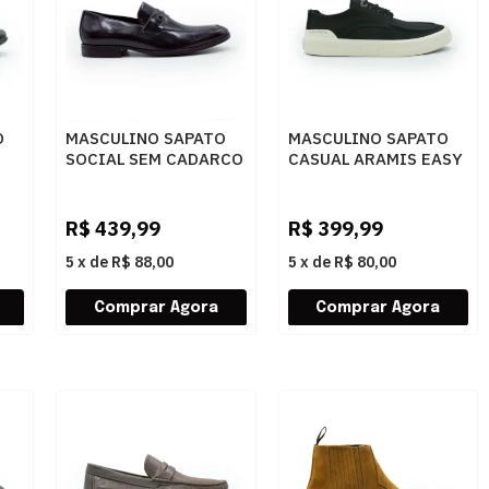
O
MASCULINO SAPATO
MASCULINO SAPATO
SOCIAL SEM CADARCO
CASUAL ARAMIS EASY
SAVELLI 56102 PRETO
SKY ARM254 PRETO
3
R$
439,99
R$
399,99
5
x
de
R$ 88,00
5
x
de
R$ 80,00