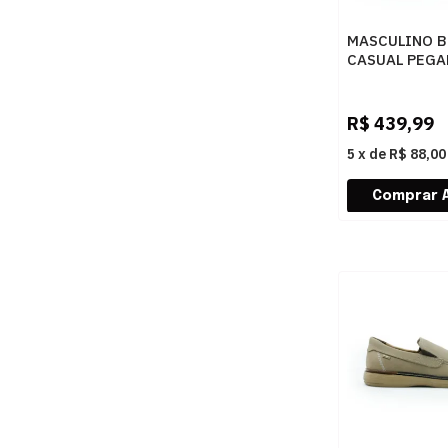
MASCULINO 
CASUAL PEGA
181315 05 R
CASTANHO/S
DK BROWN
R$
439,99
5
x
de
R$ 88,00