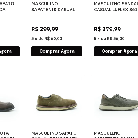
APATO
MASCULINO
MASCULINO SANDA
DA
SAPATENIS CASUAL
CASUAL LUFLEX 361
ANS
PEGADA 113501 04
PRETO
STRETCH
TABACO/DARK BROWN
R$
299,99
R$
279,99
5
x
de
R$ 60,00
5
x
de
R$ 56,00
BOTA
MASCULINO SAPATO
MASCULINO