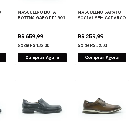
O
MASCULINO BOTA
MASCULINO SAPATO
BOTINA GAROTTI 901
SOCIAL SEM CADARCO
ATA
TAUPE
JOTA PE 77504 PRETO
01
R$
659,99
R$
259,99
5
x
de
R$ 132,00
5
x
de
R$ 52,00