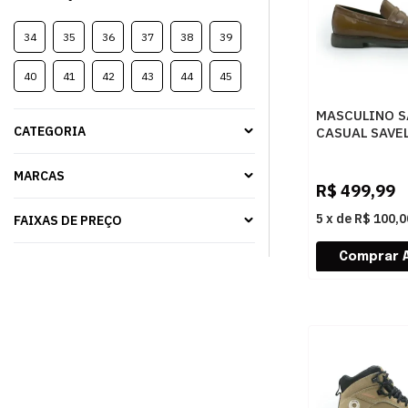
34
35
36
37
38
39
40
41
42
43
44
45
MASCULINO S
CATEGORIA
CASUAL SAVEL
15903 WHISK
MARCAS
R$
499,99
5
x
de
R$ 100,0
FAIXAS DE PREÇO