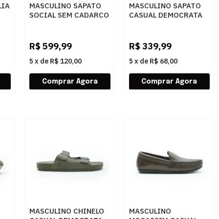
LIA
MASCULINO SAPATO
MASCULINO SAPATO
SOCIAL SEM CADARCO
CASUAL DEMOCRATA
OPANANKEN 69411
DUNE HI-SO 298201
PRETO
002 TAN
R$
599,99
R$
339,99
5
x
de
R$ 120,00
5
x
de
R$ 68,00
MASCULINO CHINELO
MASCULINO