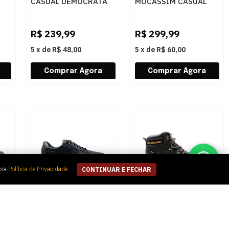
CASUAL DEMOCRATA
MOCASSIM CASUAL
HI-
WEEKEND 514101 003
DEMOCRATA TOM
OKE
SMOKE
651101 002 MOGNO
R$
239,99
R$
299,99
5
x
de
R$ 48,00
5
x
de
R$ 60,00
ssa
Política de Privacidade
.
CONTINUAR E FECHAR
MASCULINO
MASCULINO BOTA
SAPATENIS CASUAL
OUTDOOR BRADOK
DEMOCRATA MARK HI-
WBT6275 002 CRAZY