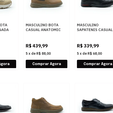
BOTA
MASCULINO BOTA
MASCULINO
GADA
CASUAL ANATOMIC
SAPATENIS CASUAL
1
GEL 7651 RUSTICO
PEGADA 114861 03
TOR
CONHAQUE
ANILINA
PRETO/WASHED
R$
439,99
R$
339,99
BORDO
5
x
de
R$ 88,00
5
x
de
R$ 68,00