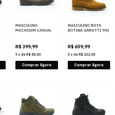
MASCULINO
MASCULINO BOTA
MOCASSIM CASUAL
BOTINA GAROTTI 901
ANATOMIC GEL 8310
CASTOR
FLOATER OIL PINHAO
R$
399,99
R$
659,99
5
x
de
R$ 80,00
5
x
de
R$ 132,00