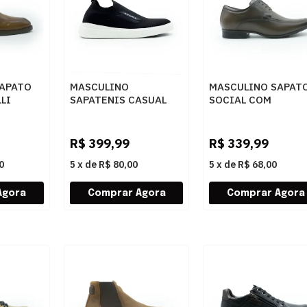
APATO
MASCULINO
MASCULINO SAPAT
LI
SAPATENIS CASUAL
SOCIAL COM
Y
ARAMIS JOURNEY SA
CADARCO JOTA PE
ARM336K PRETO
GROW ALTUR 7135
DARK BROWN
R$
399,99
R$
339,99
0
5
x
de
R$ 80,00
5
x
de
R$ 68,00