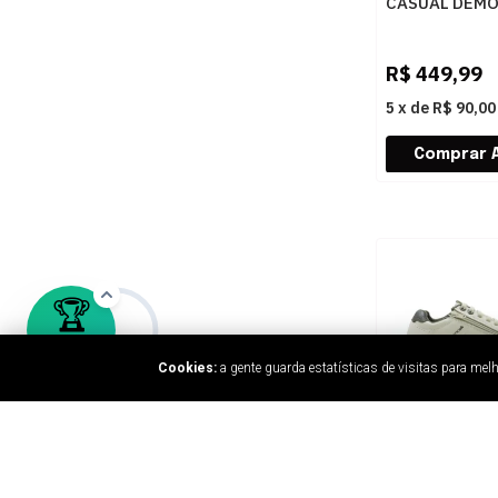
CASUAL DEM
DOHA 597103
MOURO
R$
449,99
5
x
de
R$ 90,00
Cookies:
a gente guarda estatísticas de visitas para me
MASCULINO
SAPATENIS C
FERRICELLI A