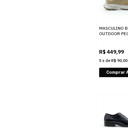
MASCULINO 
OUTDOOR PE
FEM 250409 0
RUSTIC CAS
R$
449,99
5
x
de
R$ 90,00