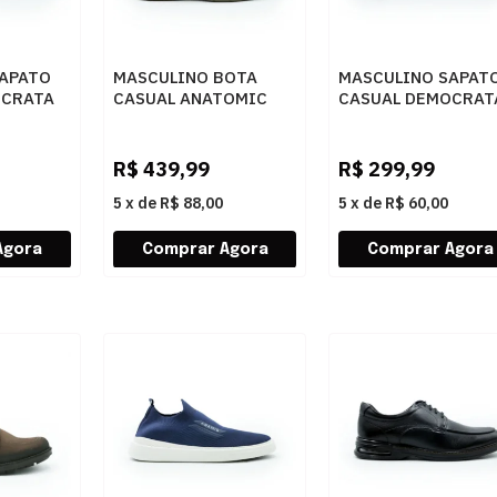
APATO
MASCULINO BOTA
MASCULINO SAPAT
OCRATA
CASUAL ANATOMIC
CASUAL DEMOCRAT
101 001
GEL 7671 RUSTICO
BAY 273101 009
CONHAQUE
PRETO
R$
439,99
R$
299,99
5
x
de
R$ 88,00
5
x
de
R$ 60,00