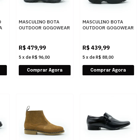
O
MASCULINO BOTA
MASCULINO BOTA
A
OUTDOOR GOGOWEAR
OUTDOOR GOGOWEAR
EPI PATY/D MUSGO
EPI A16 SHADOW/D
GRAFITE/LARANJA
R$
479,99
R$
439,99
5
x
de
R$ 96,00
5
x
de
R$ 88,00