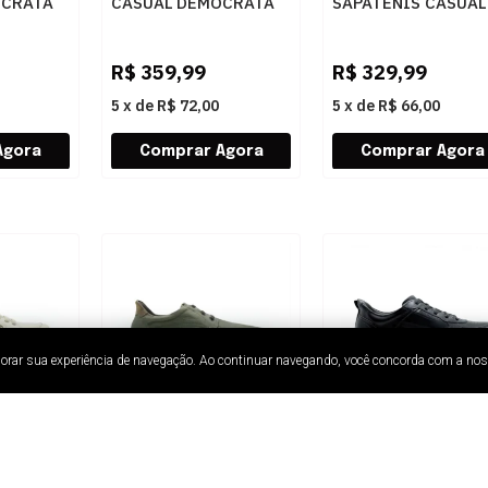
OCRATA
CASUAL DEMOCRATA
SAPATENIS CASUAL
 002
DURANT 596101 004
DEMOCRATA MARK 
CAFE
SO 662101 003 SM
R$
359,99
R$
329,99
5
x
de
R$ 72,00
5
x
de
R$ 66,00
lhorar sua experiência de navegação. Ao continuar navegando, você concorda com a no
MASCULINO SAPATO
MASCULINO
ASUAL
CASUAL DEMOCRATA
SAPATENIS CASUAL
ZERA II
GRID CALCE 240002
DEMOCRATA DRAFT