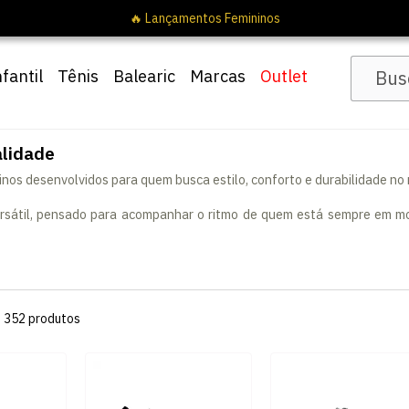
🔥 Lançamentos Femininos
nfantil
Tênis
Balearic
Marcas
Outlet
alidade
os desenvolvidos para quem busca estilo, conforto e durabilidade no
versátil, pensado para acompanhar o ritmo de quem está sempre em mov
s
352
produtos